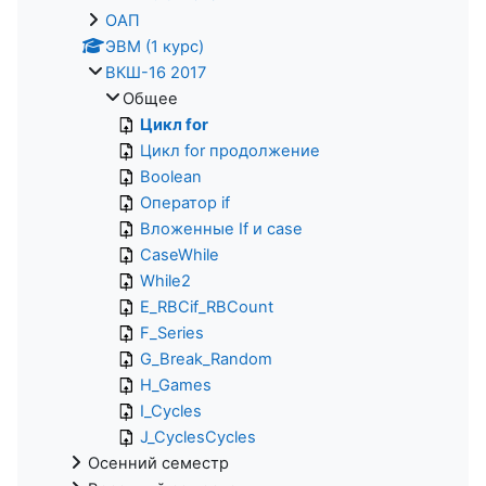
ОАП
ЭВМ (1 курс)
ВКШ-16 2017
Общее
Цикл for
Цикл for продолжение
Boolean
Оператор if
Вложенные If и case
CaseWhile
While2
E_RBCif_RBCount
F_Series
G_Break_Random
H_Games
I_Cycles
J_CyclesCycles
Осенний семестр