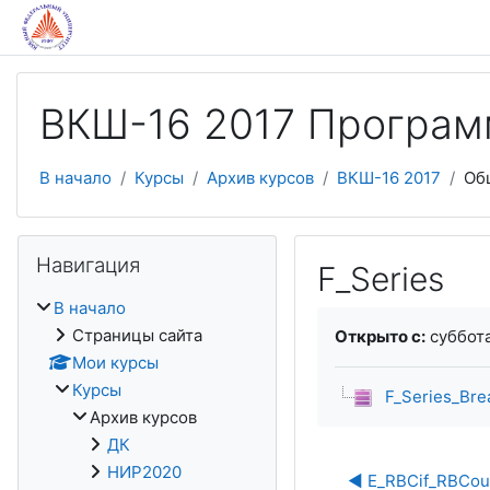
Перейти к основному содержанию
ВКШ-16 2017 Програм
В начало
Курсы
Архив курсов
ВКШ-16 2017
Об
Пропустить Навигация
Навигация
F_Series
В начало
Требуемые услови
Страницы сайта
Открыто с:
суббота
Мои курсы
Курсы
F_Series_Bre
Архив курсов
ДК
НИР2020
◀︎ E_RBCif_RBCou