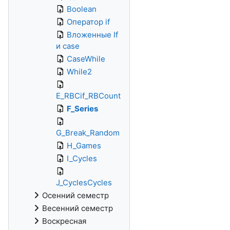
Boolean
Оператор if
Вложенные If
и case
CaseWhile
While2
E_RBCif_RBCount
F_Series
G_Break_Random
H_Games
I_Cycles
J_CyclesCycles
Осенний семестр
Весенний семестр
Воскресная