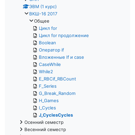
ЭВМ (1 курс)
ВКШ-16 2017
Общее
Цикл for
Цикл for продолжение
Boolean
Оператор if
Вложенные If и case
CaseWhile
While2
E_RBCif_RBCount
F_Series
G_Break_Random
H_Games
I_Cycles
J_CyclesCycles
Осенний семестр
Весенний семестр