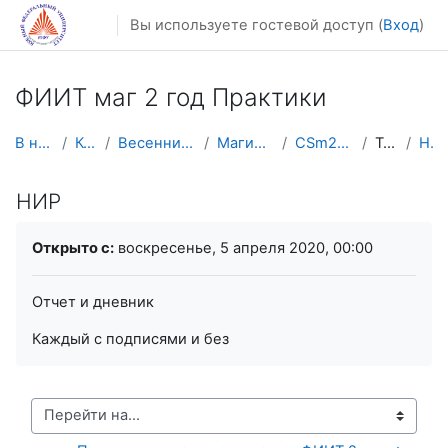
Перейти к основному содержанию
Вы используете гостевой доступ (
Вход
)
ФИИТ маг 2 год Практики
В начало
Курсы
Весенний семестр
Магистратура
CSm2Research
Тема 1
НИР
НИР
Требуемые условия завершения
Открыто с:
воскресенье, 5 апреля 2020, 00:00
Отчет и дневник
Каждый с подписями и без
Перейти на...