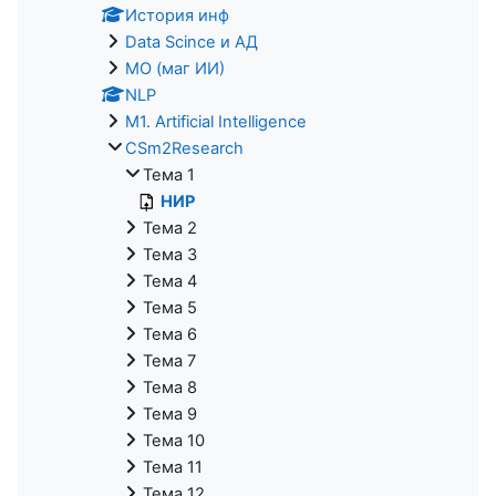
История инф
Data Scince и АД
МО (маг ИИ)
NLP
M1. Artificial Intelligence
CSm2Research
Тема 1
НИР
Тема 2
Тема 3
Тема 4
Тема 5
Тема 6
Тема 7
Тема 8
Тема 9
Тема 10
Тема 11
Тема 12