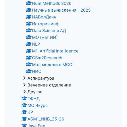
Num Methods 2026
Научные вычисления - 2025
ИАБолДанн
История инф
Data Scince и АД
МО (маг ИИ)
NLP
M1. Artificial Intelligence
CSm2Research
Мат. модели в МСС
НИС
Аспирантура
Вечернее отделение
Другое
ТФНД
МО_4курс
KP
АБМ1_ИИБ_25-26
Java Eng