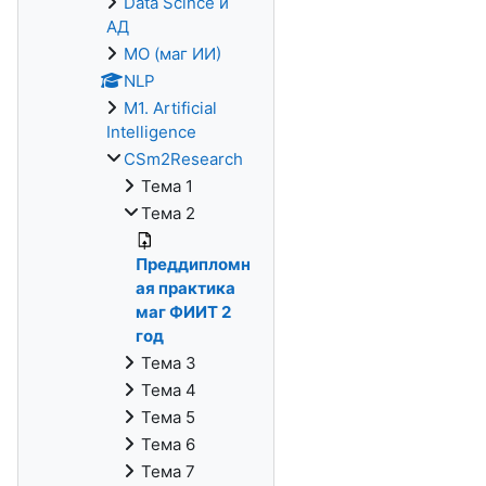
Data Scince и
АД
МО (маг ИИ)
NLP
M1. Artificial
Intelligence
CSm2Research
Тема 1
Тема 2
Преддипломн
ая практика
маг ФИИТ 2
год
Тема 3
Тема 4
Тема 5
Тема 6
Тема 7