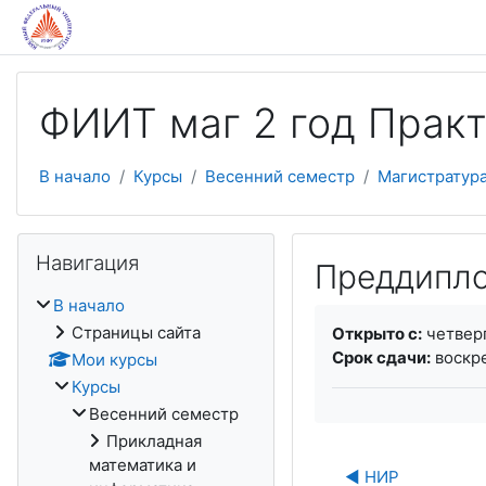
Перейти к основному содержанию
ФИИТ маг 2 год Прак
В начало
Курсы
Весенний семестр
Магистратур
Пропустить Навигация
Навигация
Преддипло
В начало
Требуемые услови
Страницы сайта
Открыто с:
четверг
Срок сдачи:
воскре
Мои курсы
Курсы
Весенний семестр
Прикладная
математика и
◀︎ НИР