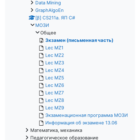
Data Mining
GraphAlgoEn
[β] CS211a. ЯП С#
МОЗИ
Общее
Зкзамен (письменная часть)
Lec MZ1
Lec MZ2
Lec MZ3
Lec MZ4
Lec MZ5
Lec MZ6
Lec MZ7
Lec MZ8
Lec MZ9
Экзаменационная программа МОЗИ
Информация об экзамене 13.06
Математика, механика
Педагогическое образование