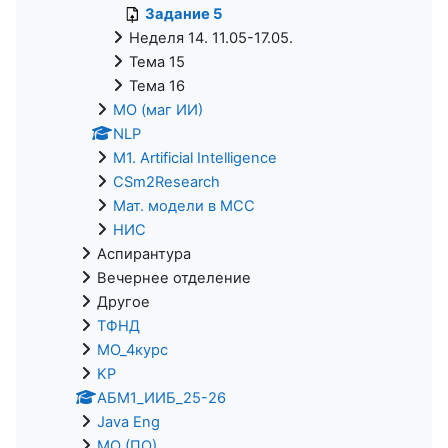
Задание 5
Неделя 14. 11.05-17.05.
Тема 15
Тема 16
МО (маг ИИ)
NLP
M1. Artificial Intelligence
CSm2Research
Мат. модели в МСС
НИС
Аспирантура
Вечернее отделение
Другое
ТФНД
МО_4курс
KP
АБМ1_ИИБ_25-26
Java Eng
МО (ПО)