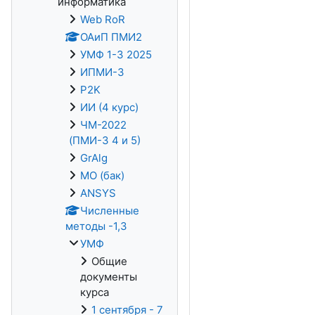
информатика
Web RoR
ОАиП ПМИ2
УМФ 1-3 2025
ИПМИ-3
P2K
ИИ (4 курс)
ЧМ-2022
(ПМИ-3 4 и 5)
GrAlg
МО (бак)
ANSYS
Численные
методы -1,3
УМФ
Общие
документы
курса
1 сентября - 7