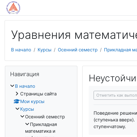
Перейти к основному содержанию
Уравнения математич
В начало
Курсы
Осенний семестр
Прикладная м
Пропустить Навигация
Навигация
Неустойчи
В начало
Требуемые услови
Страницы сайта
Отметить как выпо
Мои курсы
Курсы
Поведение решений
Осенний семестр
(ступенька вверх)
Прикладная
ступенчатому.
математика и