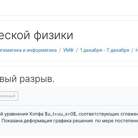
еской физики
атематика и информатика
УМФ
1 декабря - 7 декабря
вый разрыв.
я завершения
лненный
 уравнения Хопфа $u_t+uu_x=0$, соответствующих сглажен
. Показана деформация графика решения по мере постепен