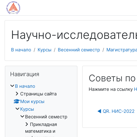
Перейти к основному содержанию
Научно-исследовател
В начало
Курсы
Весенний семестр
Магистратур
Пропустить Навигация
Навигация
Советы по
В начало
Нажмите на ссылку
Н
Страницы сайта
Мои курсы
Курсы
◀︎ QR. НИС-2022
Весенний семестр
Прикладная
математика и