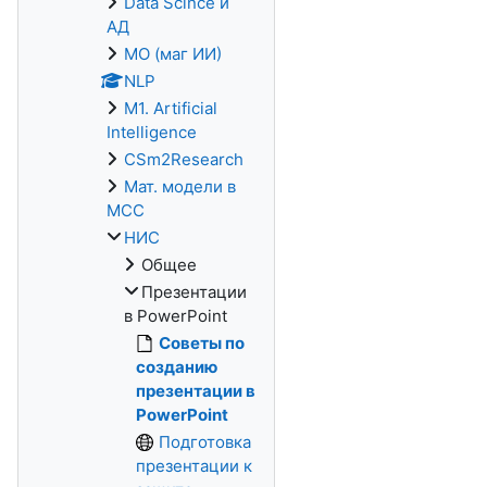
Data Scince и
АД
МО (маг ИИ)
NLP
M1. Artificial
Intelligence
CSm2Research
Мат. модели в
МСС
НИС
Общее
Презентации
в PowerPoint
Советы по
созданию
презентации в
PowerPoint
Подготовка
презентации к