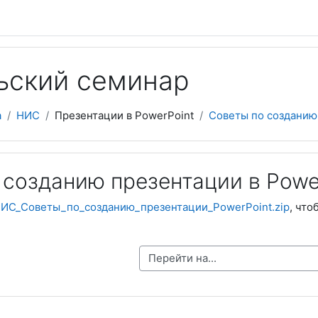
ьский семинар
а
НИС
Презентации в PowerPoint
Советы по созданию
 созданию презентации в Powe
ИC_Советы_по_созданию_презентации_PowerPoint.zip
, что
Перейти на...