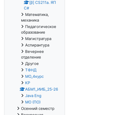
[β] CS211a. ЯП
С#
Математика,
механика
Педагогическое
образование
Магистратура
Аспирантура
Вечернее
отделение
Другое
ТФНД
МО_4курс
KP
АБМ1_ИИБ_25-26
Java Eng
МО (ПО)
Осенний семестр
Воскресная