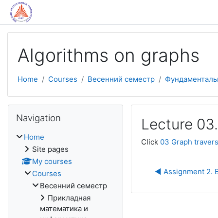
Skip to main content
Algorithms on graphs
Home
Courses
Весенний семестр
Фундаменталь
Skip Navigation
Navigation
Lecture 03.
Home
Click
03 Graph traversa
Site pages
My courses
◀︎ Assignment 2. 
Courses
Весенний семестр
Прикладная
математика и