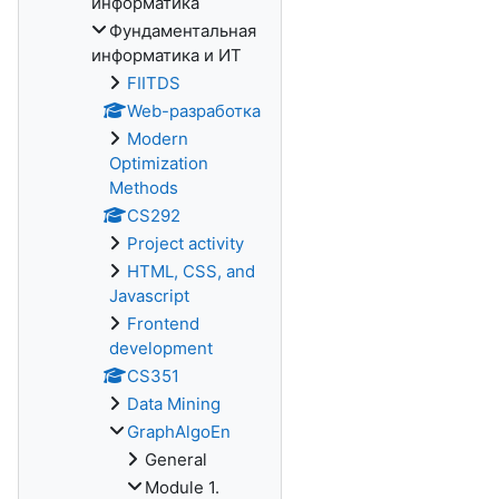
информатика
Фундаментальная
информатика и ИТ
FIITDS
Web-разработка
Modern
Optimization
Methods
CS292
Project activity
HTML, CSS, and
Javascript
Frontend
development
CS351
Data Mining
GraphAlgoEn
General
Module 1.