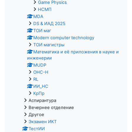
Game Physics
НСМП
MDA
DS & ИАД 2025
ТОИ маг
Modern computer technology
ТОИ магистры
Математика и её приложения в науке и
инженерии
MUDP
ОНС-Н
RL
ИИ_НС
КрПр
Аспирантура
Вечернее отделение
Другое
Экзамен ИКТ
ТестИИ