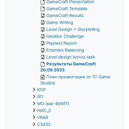
GameCraft Presentation
GameCraft Template
GameCraft Results
Game Writing
Level Design + Storytelling
Ideation Challenge
Playtest Report
Enemies Balancing
Level design bonus task
Результаты GameCraft
20.09.2023
План презентации от 1С Game
Studios
КПР
ЯП
МО (маг ФИИТ)
НИС_3
VRAR
CS432