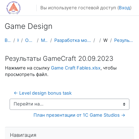
Перейти к основному содержанию
Вы используете гостевой доступ (
Вход
)
Game Design
В начало
Курсы
Осенний семестр
Магистратура
Разработка мобильных приложений и компьютерных игр
GD
Workshops
Результаты GameCraft 20.09.2023
Результаты GameCraft 20.09.2023
Нажмите на ссылку
Game Craft Fables.xlsx
, чтобы
просмотреть файл.
← Level design bonus task
Перейти на...
План презентации от 1С Game Studios →
Пропустить Навигация
Навигация