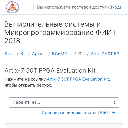
Перейти к основному содержанию
Вы используете гостевой доступ (
Вход
)
Вычислительные системы и
Микропрограммирование ФИИТ
2018
В начало
Курсы
Архив курсов
ВСиМП ФИИТ 2018
Общее
Artix-7 50T FPGA Evaluation Kit
Artix-7 50T FPGA Evaluation Kit
Нажмите на ссылку
Artix-7 50T FPGA Evaluation Kit
,
чтобы открыть ресурс.
Перейти на...
Полная распиновка платы 7A50T →
Пропустить Навигация