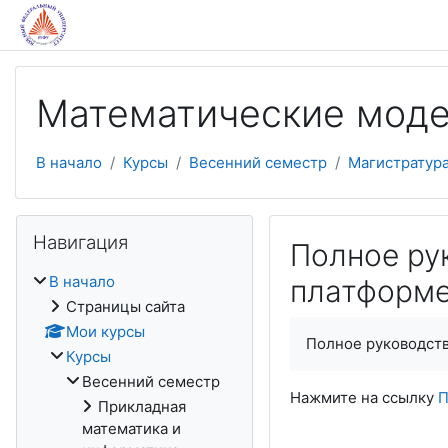
Перейти к основному содержанию
Математические мод
В начало
Курсы
Весенний семестр
Магистратур
Пропустить Навигация
Навигация
Полное ру
В начало
платформе
Страницы сайта
Мои курсы
Полное руководств
Курсы
Весенний семестр
Нажмите на ссылку
П
Прикладная
математика и