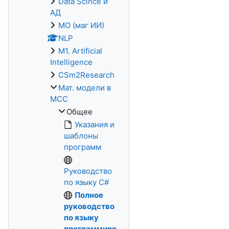
Data Scince и
АД
МО (маг ИИ)
NLP
M1. Artificial
Intelligence
CSm2Research
Мат. модели в
МСС
Общее
Указания и
шаблоны
программ
Руководство
по языку C#
Полное
руководство
по языку
программиро