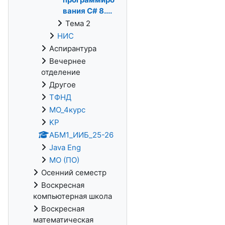
вания С# 8....
Тема 2
НИС
Аспирантура
Вечернее
отделение
Другое
ТФНД
МО_4курс
KP
АБМ1_ИИБ_25-26
Java Eng
МО (ПО)
Осенний семестр
Воскресная
компьютерная школа
Воскресная
математическая