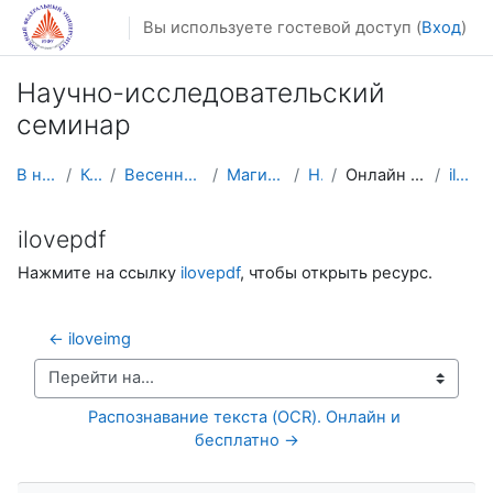
Перейти к основному содержанию
Вы используете гостевой доступ (
Вход
)
Научно-исследовательский
семинар
В начало
Курсы
Весенний семестр
Магистратура
НИС
Онлайн редакторы
ilovepdf
ilovepdf
Нажмите на ссылку
ilovepdf
, чтобы открыть ресурс.
← iloveimg
Перейти на...
Распознавание текста (OCR). Онлайн и 
бесплатно →
Пропустить Навигация