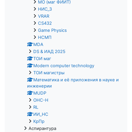
МО (маг ФИИТ)
НИС_3
VRAR
CS432
Game Physics
НСМП
MDA
DS & ИАД 2025
ТОИ маг
Modern computer technology
ТОИ магистры
Математика и её приложения в науке и
инженерии
MUDP
ОНС-Н
RL
ИИ_НС
КрПр
Аспирантура