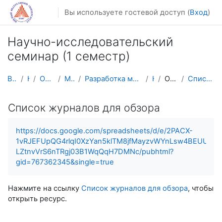
Перейти к основному содержанию
Вы используете гостевой доступ (
Вход
)
Научно-исследовательский
семинар (1 семестр)
В начало
Курсы
Осенний семестр
Магистратура
Разработка мобильных приложений и компьютерных игр
НИС_1
Обзор журналов
Список журналов для обзора
Список журналов для обзора
https://docs.google.com/spreadsheets/d/e/2PACX-
1vRJEFUpQG4rlqI0XzYan5klTM8jfMayzvWYnLsw4BEUUo3I
LZtnvVrS6nTRgj03B1WqQqH7DMNc/pubhtml?
gid=767362345&single=true
Нажмите на ссылку
Список журналов для обзора
, чтобы
открыть ресурс.