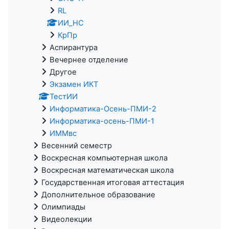
RL
ИИ_НС
КрПр
Аспирантура
Вечернее отделение
Другое
Экзамен ИКТ
ТестИИ
Информатика-Осень-ПМИ-2
Информатика-осень-ПМИ-1
ИММвс
Весенний семестр
Воскресная компьютерная школа
Воскресная математическая школа
Государственная итоговая аттестация
Дополнительное образование
Олимпиады
Видеолекции