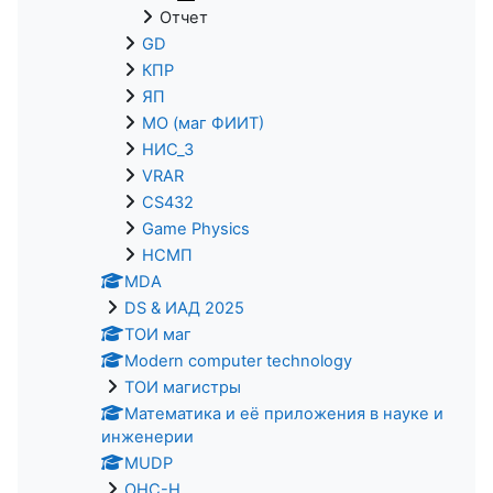
Отчет
GD
КПР
ЯП
МО (маг ФИИТ)
НИС_3
VRAR
CS432
Game Physics
НСМП
MDA
DS & ИАД 2025
ТОИ маг
Modern computer technology
ТОИ магистры
Математика и её приложения в науке и
инженерии
MUDP
ОНС-Н