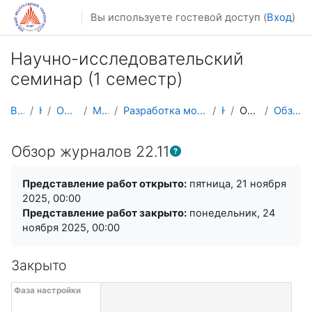
Перейти к основному содержанию
Вы используете гостевой доступ (
Вход
)
Научно-исследовательский
семинар (1 семестр)
В начало
Курсы
Осенний семестр
Магистратура
Разработка мобильных приложений и компьютерных игр
НИС_1
Обзор журналов
Обзор журналов 22.11
Обзор журналов 22.11
Требуемые условия завершения
Представление работ открыто:
пятница, 21 ноября
2025, 00:00
Представление работ закрыто:
понедельник, 24
ноября 2025, 00:00
Закрыто
Сроки проведения семинара с фазами (5)
Перейти к текущим задачам
Фаза настройки