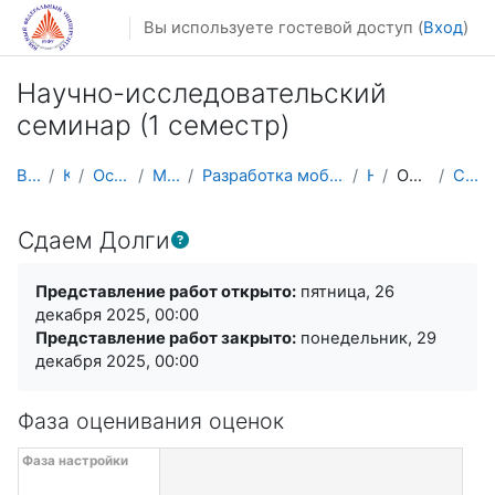
Перейти к основному содержанию
Вы используете гостевой доступ (
Вход
)
Научно-исследовательский
семинар (1 семестр)
В начало
Курсы
Осенний семестр
Магистратура
Разработка мобильных приложений и компьютерных игр
НИС_1
Обзор журналов
Сдаем Долги
Сдаем Долги
Требуемые условия завершения
Представление работ открыто:
пятница, 26
декабря 2025, 00:00
Представление работ закрыто:
понедельник, 29
декабря 2025, 00:00
Фаза оценивания оценок
Сроки проведения семинара с фазами (5)
Перейти к текущим задачам
Фаза настройки