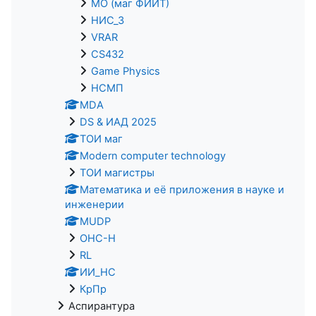
МО (маг ФИИТ)
НИС_3
VRAR
CS432
Game Physics
НСМП
MDA
DS & ИАД 2025
ТОИ маг
Modern computer technology
ТОИ магистры
Математика и её приложения в науке и
инженерии
MUDP
ОНС-Н
RL
ИИ_НС
КрПр
Аспирантура