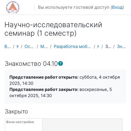
Перейти к основному содержанию
Вы используете гостевой доступ (
Вход
)
Научно-исследовательский
семинар (1 семестр)
В начало
Курсы
Осенний семестр
Магистратура
Разработка мобильных приложений и компьютерных игр
НИС_1
Знакомство
Знакомство 04.10
Знакомство 04.10
Требуемые условия завершения
Представление работ открыто:
суббота, 4 октября
2025, 14:30
Представление работ закрыто:
воскресенье, 5
октября 2025, 14:30
Закрыто
Сроки проведения семинара с фазами (5)
Перейти к текущим задачам
Фаза настройки