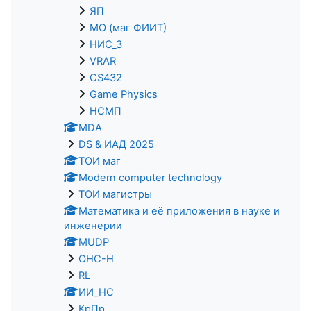
ЯП
МО (маг ФИИТ)
НИС_3
VRAR
CS432
Game Physics
НСМП
MDA
DS & ИАД 2025
ТОИ маг
Modern computer technology
ТОИ магистры
Математика и её приложения в науке и
инженерии
MUDP
ОНС-Н
RL
ИИ_НС
КрПр