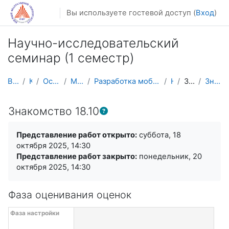
Перейти к основному содержанию
Вы используете гостевой доступ (
Вход
)
Научно-исследовательский
семинар (1 семестр)
В начало
Курсы
Осенний семестр
Магистратура
Разработка мобильных приложений и компьютерных игр
НИС_1
Знакомство
Знакомство 18.10
Знакомство 18.10
Требуемые условия завершения
Представление работ открыто:
суббота, 18
октября 2025, 14:30
Представление работ закрыто:
понедельник, 20
октября 2025, 14:30
Фаза оценивания оценок
Сроки проведения семинара с фазами (5)
Перейти к текущим задачам
Фаза настройки