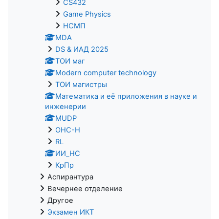
CS432
Game Physics
НСМП
MDA
DS & ИАД 2025
ТОИ маг
Modern computer technology
ТОИ магистры
Математика и её приложения в науке и
инженерии
MUDP
ОНС-Н
RL
ИИ_НС
КрПр
Аспирантура
Вечернее отделение
Другое
Экзамен ИКТ