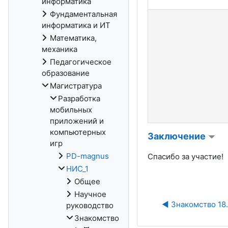
информатика
Фундаментальная
информатика и ИТ
Математика,
механика
Педагогическое
образование
Магистратура
Разработка
мобильных
приложений и
компьютерных
Заключение
игр
PD-magnus
Спасибо за участие!
НИС_1
Общее
Научное
◀︎ Знакомство 18.
руководство
Знакомство