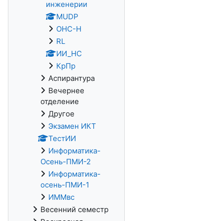
инженерии
MUDP
ОНС-Н
RL
ИИ_НС
КрПр
Аспирантура
Вечернее
отделение
Другое
Экзамен ИКТ
ТестИИ
Информатика-
Осень-ПМИ-2
Информатика-
осень-ПМИ-1
ИММвс
Весенний семестр