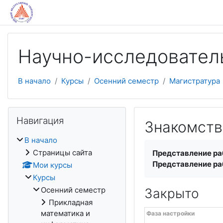
Перейти к основному содержанию
Научно-исследователь
В начало
Курсы
Осенний семестр
Магистратура
Пропустить Навигация
Навигация
Знакомство
В начало
Требуемые услови
Страницы сайта
Представление ра
Представление ра
Мои курсы
Курсы
Осенний семестр
Закрыто
Прикладная
Сроки проведения семинар
Перейти к текущим задач
математика и
Фаза настройки