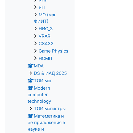
ЯП
МО (маг
ФИИТ)
НИС_3
VRAR
CS432
Game Physics
НСМП
MDA
DS & ИАД 2025
ТОИ маг
Modern
computer
technology
ТОИ магистры
Математика и
её приложения в
науке и