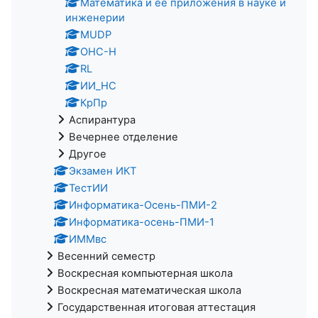
Математика и её приложения в науке и
инженерии
MUDP
ОНС-Н
RL
ИИ_НС
КрПр
Аспирантура
Вечернее отделение
Другое
Экзамен ИКТ
ТестИИ
Информатика-Осень-ПМИ-2
Информатика-осень-ПМИ-1
ИММвс
Весенний семестр
Воскресная компьютерная школа
Воскресная математическая школа
Государственная итоговая аттестация