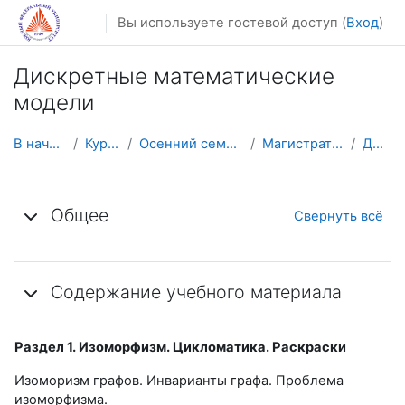
Перейти к основному содержанию
Вы используете гостевой доступ (
Вход
)
Дискретные математические
модели
В начало
Курсы
Осенний семестр
Магистратура
ДММ
Тематический план
Общее
Свернуть всё
Содержание учебного материала
Раздел 1. Изоморфизм. Цикломатика. Раскраски
Изоморизм графов. Инварианты графа. Проблема
изоморфизма.