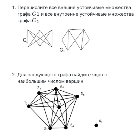
Перечислите все внешне устойчивые множества
1
графа
и все внутренне устойчивые множества
G
G
1
графа
G
G
2
2
Для следующего графа найдите ядро с
наибольшим числом вершин