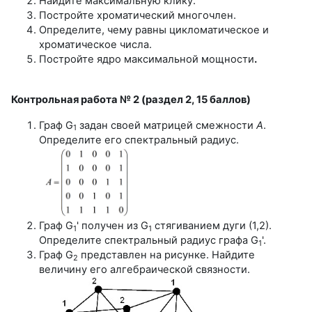
Найдите максимальную клику.
Постройте хроматический многочлен.
Определите, чему равны цикломатическое и
хроматическое числа.
Постройте ядро максимальной мощности
.
Контрольная работа № 2 (раздел 2, 15 баллов)
Граф G
задан своей матрицей смежности
A
.
1
Определите его спектральный радиус.
Граф G
' получен из G
стягиванием дуги (1,2).
1
1
Определите спектральный радиус графа G
'.
1
Граф G
представлен на рисунке. Найдите
2
величину его алгебраической связности.