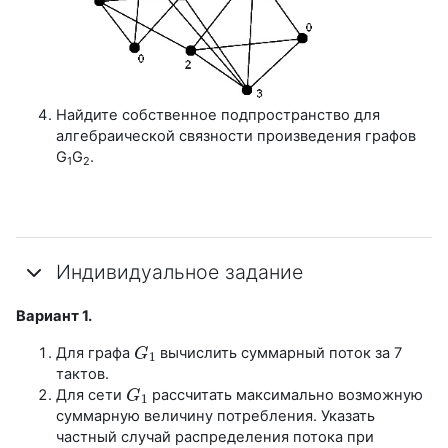
Найдите собственное подпространство для
алгебраической связности произведения графов
G
G
.
1
2
Индивидуальное задание
Вариант 1.
Для графа
вычислить суммарный поток за 7
G
G
1
1
тактов.
Для сети
рассчитать максимально возможную
G
G
1
1
суммарную величину потребления. Указать
частный случай распределения потока при