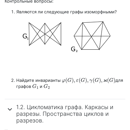
Контрольные вопросы:
Являются ли следующие графы изоморфными?
ϰ
(
)
,
(
)
,
(
)
,
(
)
Найдите инварианты
для
φ
φ
(
G
G
)
,
ε
(
G
ε
)
,
G
γ
(
G
)
γ
,
ϰ
G
(
G
)
G
графов
и
G
G
1
G
G
2
1
2
1.2. Цикломатика графа. Каркасы и
разрезы. Пространства циклов и
разрезов.