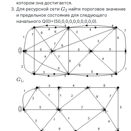
котором она достигается.
Для ресурсной сети
найти пороговое значение
G
G
2
2
и предельное состояние для следующего
начального Q(0)=(50,0,0,0,0,0,0,0,0,0).
,
G
G
1
1