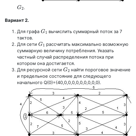
.
G
G
2
2
Вариант 2
.
Для графа
вычислить суммарный поток за 7
G
G
1
1
тактов.
Для сети
рассчитать максимально возможную
G
G
1
1
суммарную величину потребления. Указать
частный случай распределения потока при
котором она достигается.
Для ресурсной сети
найти пороговое значение
G
G
2
2
и предельное состояние для следующего
начального Q(0)=(40,0,0,0,0,0,0,0,0,0).