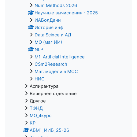
Num Methods 2026
Научные вычисления - 2025
ИАБолДанн
История инф
Data Scince и АД
МО (маг ИИ)
NLP
M1. Artificial Intelligence
CSm2Research
Мат. модели в МСС
НИС
Аспирантура
Вечернее отделение
Другое
ТФНД
МО_4курс
KP
АБМ1_ИИБ_25-26