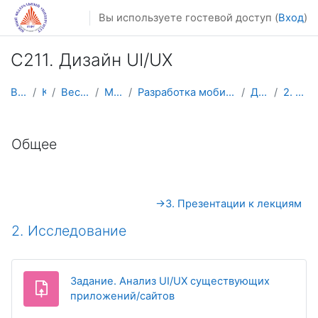
Перейти к основному содержанию
Вы используете гостевой доступ (
Вход
)
C211. Дизайн UI/UX
В начало
Курсы
Весенний семестр
Магистратура
Разработка мобильных приложений и компьютерных игр
Дизайн UI/UX
2. Исследование
Тематический план
Общее
→
3. Презентации к лекциям
2. Исследование
Задание. Анализ UI/UX существующих
приложений/сайтов