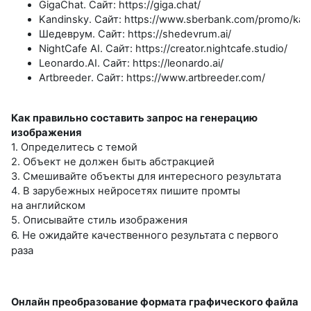
GigaChat
.
Сайт
:
https://giga.chat/
Kandinsky
.
Сайт
:
https://www.sberbank.com/promo/kan
Шедеврум
.
Сайт
:
https://shedevrum.ai/
NightCafe
AI
.
Сайт
:
https://creator.nightcafe.studio/
Leonardo.AI
.
Сайт
:
https://leonardo.ai/
Artbreeder
.
Сайт
:
https://www.artbreeder.com/
Как правильно составить запрос на
генерацию
изображения
1. Определитесь с
темой
2. Объект не
должен быть абстракцией
3. Смешивайте объекты для
интересного результата
4. В
зарубежных нейросетях пишите промты
на
английском
5. Описывайте стиль изображения
6. Не
ожидайте качественного результата с
первого
раза
Онлайн преобразование формата графического файла