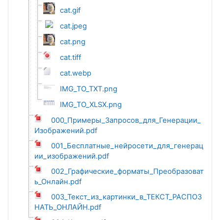
cat.gif
cat.jpeg
cat.png
cat.tiff
cat.webp
IMG_TO_TXT.png
IMG_TO_XLSX.png
000_Примеры_Запросов_для_Генерации_
Изображений.pdf
001_Бесплатные_нейросети_для_генерац
ии_изображений.pdf
002_Графические_форматы_Преобразоват
ь_Онлайн.pdf
003_Текст_из_картинки_в_ТЕКСТ_РАСПОЗ
НАТЬ_ОНЛАЙН.pdf