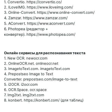
1. Convertio.
https://convertio.co/
2. ILoveIMG.
https://www.iloveimg.com/
3. Online-Convert.
https://www.online-convert.com/
4. Zamzar.
https://www.zamzar.com/
5. AConvert.
https://www.aconvert.com/
6.
Photopea (редактор +
конвертер)
.
https://www.photopea.com/
Онлайн сервисы для распознавания текста
1. New OCR.
newocr.com
2. OnlineOCR.net.
onlineocr.net
3. ImagetoText.com.
imagetoText.com
4. Prepostseo Image to Text
Converter.
prepostseo.com/image-to-text
5. i2OCR.
i2ocr.com
6. OCR.Space.
ocr
.
space
7.
Img
2
txt
.
img
2
txt
.
com
8
.
konbert
.
https://konbert.com/
(
для таблиц
)