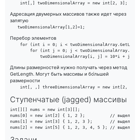
Адресация двумерных массивов также идет через
запятую
Перебор элементов
    for (int i = 0; i < twoDimensionalArray.GetLengt
        for (int j = 0; j < twoDimensionalArray.GetL
            twoDimensionalArray[i, j] = 10*i + j; 
Длины размерностей нужно получать через метод
GetLength. Могут быть массивы и бо́льшей
размерности
    int[, ,] threeDimensionalArray = new int[2, 3, 4
Ступенчатые (jagged) массивы
int[][] nums = new int[3][];

nums[0] = new int[2] { 1, 2 };          // выделяем 
nums[1] = new int[3] { 1, 2, 3 };       // выделяем 
Задачи