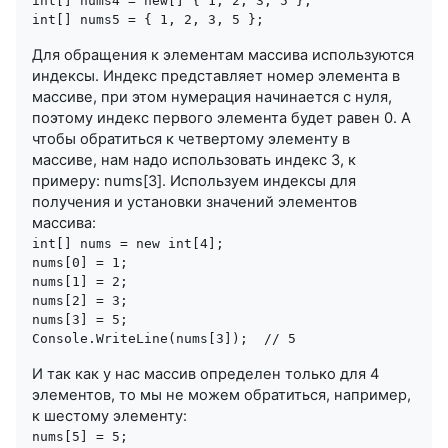
int[] nums4 = new[] { 1, 2, 3, 5 }; 

Для обращения к элементам массива используются
индексы. Индекс представляет номер элемента в
массиве, при этом нумерация начинается с нуля,
поэтому индекс первого элемента будет равен 0. А
чтобы обратиться к четвертому элементу в
массиве, нам надо использовать индекс 3, к
примеру: nums[3]. Используем индексы для
получения и установки значений элементов
массива:
int[] nums = new int[4];

nums[0] = 1;

nums[1] = 2;

nums[2] = 3;

nums[3] = 5;

И так как у нас массив определен только для 4
элементов, то мы не можем обратиться, например,
к шестому элементу:
nums[5] = 5;