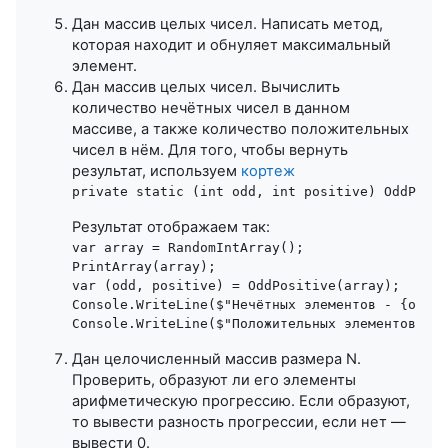
Дан массив целых чисел. Написать метод,
которая находит и обнуляет максимальный
элемент.
Дан массив целых чисел. Вычислить
количество нечётных чисел в данном
массиве, а также количество положительных
чисел в нём. Для того, чтобы вернуть
результат, используем
кортеж
Результат отображаем так:
var array = RandomIntArray();

PrintArray(array);

var (odd, positive) = OddPositive(array);

Console.WriteLine($"Нечётных элементов - {odd}"
Дан целочисленный массив размера N.
Проверить, образуют ли его элементы
арифметическую прогрессию. Если образуют,
то вывести разность прогрессии, если нет —
вывести 0.