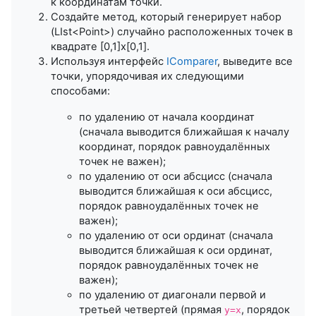
к координатам точки.
Создайте метод, который генерирует набор
(LIst<Point>) случайно расположенных точек в
квадрате [0,1]x[0,1].
Используя интерфейс
IComparer
, выведите все
точки, упорядочивая их следующими
способами:
по удалению от начала координат
(сначала выводится ближайшая к началу
координат, порядок равноудалённых
точек не важен);
по удалению от оси абсцисс (сначала
выводится ближайшая к оси абсцисс,
порядок равноудалённых точек не
важен);
по удалению от оси ординат (сначала
выводится ближайшая к оси ординат,
порядок равноудалённых точек не
важен);
по удалению от диагонали первой и
третьей четвертей (прямая
, порядок
y=x