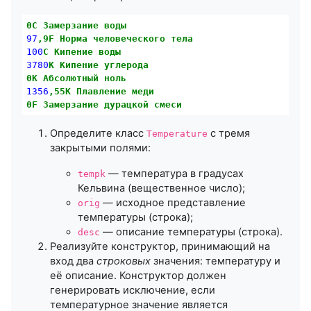
0C
Замерзание
воды
97
,9F
Норма
человеческого
тела
100
С
Кипение
воды
3780
К
Кипение
углерода
0K
Абсолютный
ноль
1356
,55K
Плавление
меди
0F
Замерзание
дурацкой
смеси
Определите класс
с тремя
Temperature
закрытыми полями:
— температура в градусах
tempk
Кельвина (вещественное число);
— исходное представление
orig
температуры (строка);
— описание температуры (строка).
desc
Реализуйте конструктор, принимающий на
вход два
строковых
значения: температуру и
её описание. Конструктор должен
генерировать исключение, если
температурное значение является