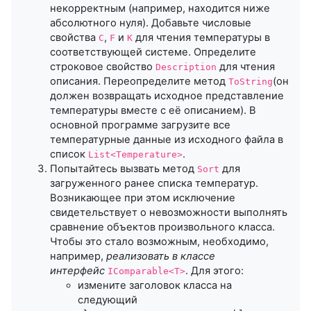
некорректным (например, находится ниже
абсолютного нуля). Добавьте числовые
свойства
,
и
для чтения температуры в
C
F
K
соответствующей системе. Определите
строковое свойство
для чтения
Description
описания. Переопределите метод
(он
ToString
должен возвращать исходное представление
температуры вместе с её описанием). В
основной программе загрузите все
температурные данные из исходного файла в
список
.
List<Temperature>
Попытайтесь вызвать метод
для
Sort
загруженного ранее списка температур.
Возникающее при этом исключение
свидетельствует о невозможности выполнять
сравнение объектов произвольного класса.
Чтобы это стало возможным, необходимо,
например,
реализовать в классе
интерфейс
. Для этого:
IComparable<T>
измените заголовок класса на
следующий