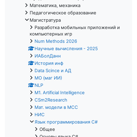
Математика, механика
Педагогическое образование
Магистратура
Разработка мобильных приложений и
компьютерных игр
Num Methods 2026
Научные вычисления - 2025
ИАБолДанн
История инф
Data Scince и АД
МО (маг ИИ)
NLP
M1. Artificial Intelligence
CSm2Research
Мат. модели в МСС
НИС
Язык программирования C#
Общее
Основы языка C#