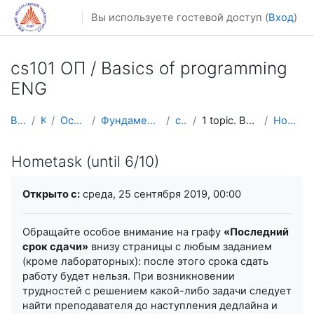
Перейти к основному содержанию
Вы используете гостевой доступ (
Вход
)
cs101 ОП / Basics of programming
ENG
В начало
Курсы
Осенний семестр
Фундаментальная информатика и ИТ
cs101 ENG
1 topic. Basic constructions and loops
Hometask (until 6/10)
Hometask (until 6/10)
Требуемые условия завершения
Открыто с:
среда, 25 сентября 2019, 00:00
Обращайте особое внимание на графу
«Последний
срок сдачи»
внизу страницы с любым заданием
(кроме лабораторных): после этого срока сдать
работу будет нельзя. При возникновении
трудностей с решением какой-либо задачи следует
найти преподавателя до наступления дедлайна и