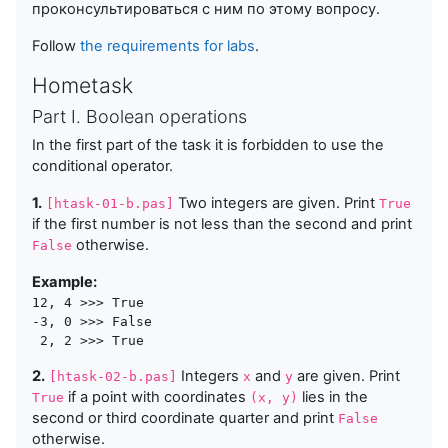
проконсультироваться с ним по этому вопросу.
Follow
the requirements for labs
.
Hometask
Part I. Boolean operations
In the first part of the task it is forbidden to use the
conditional operator.
1.
Two integers are given. Print
[htask-01-b.pas]
True
if the first number is not less than the second and print
otherwise.
False
Example:
12, 4 >>> True

-3, 0 >>> False

 2, 2 >>> True 
2.
Integers
and
are given. Print
[htask-02-b.pas]
x
y
if a point with coordinates
lies in the
True
(x, y)
second or third coordinate quarter and print
False
otherwise.