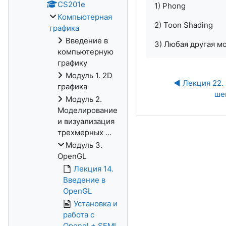
CS201e
1) Phong
Компьютерная
2) Toon Shading
графика
Введение в
3) Любая другая м
компьютерную
графику
Модуль 1. 2D
◀︎ Лекция 22.
графика
ше
Модуль 2.
Моделирование
и визуализация
трехмерных ...
Модуль 3.
OpenGL
Лекция 14.
Введение в
OpenGL
Установка и
работа с
Opengl + SFML