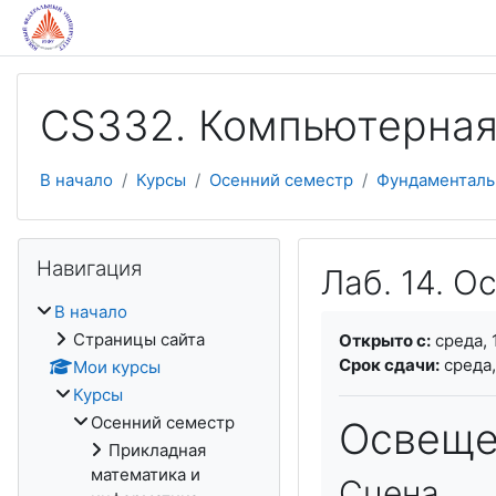
Перейти к основному содержанию
CS332. Компьютерная
В начало
Курсы
Осенний семестр
Фундаменталь
Пропустить Навигация
Навигация
Лаб. 14. 
В начало
Требуемые услови
Страницы сайта
Открыто с:
среда, 
Срок сдачи:
среда,
Мои курсы
Курсы
Осенний семестр
Освеще
Прикладная
математика и
Сцена