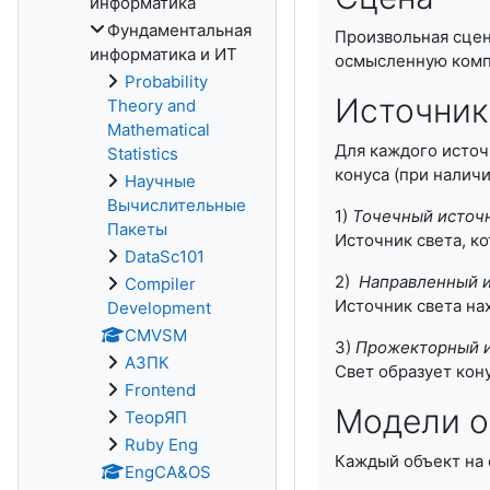
информатика
Фундаментальная
Произвольная сцен
информатика и ИТ
осмысленную компо
Probability
Источник
Theory and
Mathematical
Для каждого источ
Statistics
конуса (при налич
Научные
Вычислительные
1)
Точечный источн
Пакеты
Источник света, ко
DataSc101
2)
Направленный и
Compiler
Источник света на
Development
CMVSM
3)
Прожекторный и
АЗПК
Свет образует кон
Frontend
Модели 
ТеорЯП
Ruby Eng
Каждый объект на
EngCA&OS