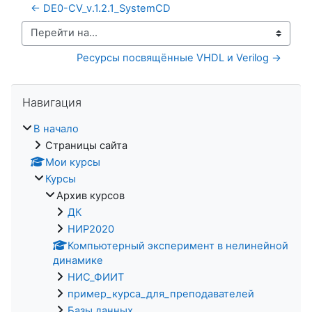
← DE0-CV_v.1.2.1_SystemCD
Перейти на...
Ресурсы посвящённые VHDL и Verilog →
Пропустить Навигация
Навигация
В начало
Страницы сайта
Мои курсы
Курсы
Архив курсов
ДК
НИР2020
Компьютерный эксперимент в нелинейной
динамике
НИС_ФИИТ
пример_курса_для_преподавателей
Базы данных