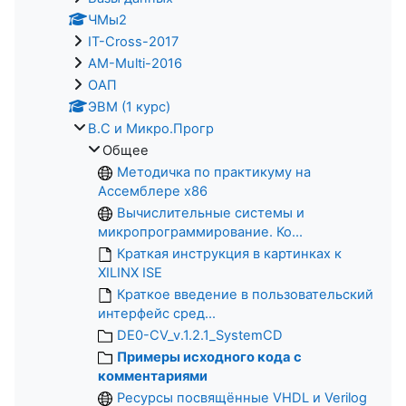
ЧМы2
IT-Cross-2017
AM-Multi-2016
ОАП
ЭВМ (1 курс)
В.С и Микро.Прогр
Общее
Методичка по практикуму на
Ассемблере x86
Вычислительные системы и
микропрограммирование. Ко...
Краткая инструкция в картинках к
XILINX ISE
Краткое введение в пользовательский
интерфейс сред...
DE0-CV_v.1.2.1_SystemCD
Примеры исходного кода с
комментариями
Ресурсы посвящённые VHDL и Verilog