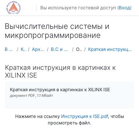
Перейти к основному содержанию
Вы используете гостевой доступ (
Вход
)
Вычислительные системы и
микропрограммирование
В начало
Курсы
Архив курсов
В.С и Микро.Прогр
Общее
Краткая инструкция в картинках к XILINX ISE
Краткая инструкция в картинках к
XILINX ISE
Краткая инструкция в картинках к XILINX ISE
документ PDF, 1.1 Мбайт
Нажмите на ссылку
Инструкция к ISE.pdf
, чтобы
просмотреть файл.