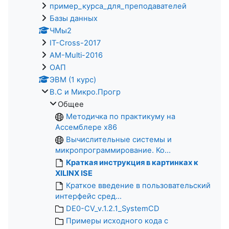
пример_курса_для_преподавателей
Базы данных
ЧМы2
IT-Cross-2017
AM-Multi-2016
ОАП
ЭВМ (1 курс)
В.С и Микро.Прогр
Общее
Методичка по практикуму на
Ассемблере x86
Вычислительные системы и
микропрограммирование. Ко...
Краткая инструкция в картинках к
XILINX ISE
Краткое введение в пользовательский
интерфейс сред...
DE0-CV_v.1.2.1_SystemCD
Примеры исходного кода с