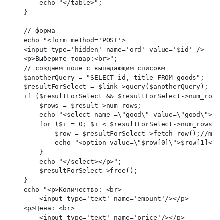
        echo "</table>";
    }
    // форма
    echo "<form method='POST'>
    <input type='hidden' name='ord' value='$id' />
    <p>Выберите товар:<br>";
    // создаём поле с выпадающим списокм
    $anotherQuery = "SELECT id, title FROM goods";
    $resultForSelect = $link->query($anotherQuery);
    if ($resultForSelect && $resultForSelect->num_rows
        $rows = $result->num_rows;
        echo "<select name =\"good\" value=\"good\">";
        for ($i = 0; $i < $resultForSelect->num_rows; 
            $row = $resultForSelect->fetch_row();//mys
            echo "<option value=\"$row[0]\">$row[1]</o
        }
        echo "</select></p>";
        $resultForSelect->free();
    }
    echo "<p>Количество: <br>
        <input type='text' name='emount'/></p>
    <p>Цена: <br>
        <input type='text' name='price'/></p>