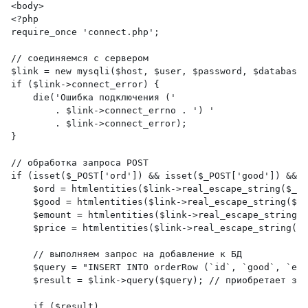
<body>
<?php
require_once 'connect.php';
// соединяемся с сервером
$link = new mysqli($host, $user, $password, $database)
if ($link->connect_error) {
    die('Ошибка подключения ('
        . $link->connect_errno . ') '
        . $link->connect_error);
}
// обработка запроса POST 
if (isset($_POST['ord']) && isset($_POST['good']) && 
    $ord = htmlentities($link->real_escape_string($_PO
    $good = htmlentities($link->real_escape_string($_P
    $emount = htmlentities($link->real_escape_string($
    $price = htmlentities($link->real_escape_string($_
    // выполняем запрос на добавление к БД
    $query = "INSERT INTO orderRow (`id`, `good`, `emo
    $result = $link->query($query); // приобретает зна
    if ($result)