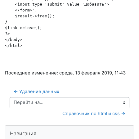
    <input type='submit' value='Добавить'>    
    </form>";
    $result->free();
}
$link->close();
?>
</body>
</html>
Последнее изменение: среда, 13 февраля 2019, 11:43
← Удаление данных
Перейти на...
Справочник по html и css →
Пропустить Навигация
Навигация