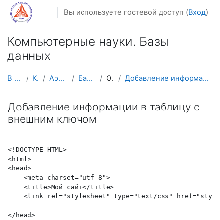
Перейти к основному содержанию
Вы используете гостевой доступ (
Вход
)
Компьютерные науки. Базы
данных
В начало
Курсы
Архив курсов
Базы данных
Общее
Добавление информации в таблицу с внешним ключом
Добавление информации в таблицу с
внешним ключом
<!DOCTYPE HTML>
<html>
<head>
    <meta charset="utf-8">
    <title>Мой сайт</title>
    <link rel="stylesheet" type="text/css" href="style
</head>