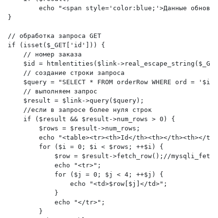
        echo "<span style='color:blue;'>Данные обновле
}
// обработка запроса GET 
if (isset($_GET['id'])) {
    // номер заказа    
    $id = htmlentities($link->real_escape_string($_GET
    // создание строки запроса
    $query = "SELECT * FROM orderRow WHERE ord = '$id'
    // выполняем запрос
    $result = $link->query($query);
    //если в запросе более нуля строк
    if ($result && $result->num_rows > 0) {
        $rows = $result->num_rows;
        echo "<table><tr><th>Id</th><th></th><th></th>
        for ($i = 0; $i < $rows; ++$i) {
            $row = $result->fetch_row();//mysqli_fetch
            echo "<tr>";
            for ($j = 0; $j < 4; ++$j) {
                echo "<td>$row[$j]</td>";
            }
            echo "</tr>";
        }