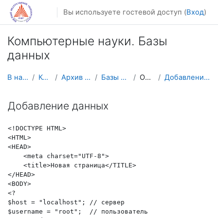
Перейти к основному содержанию
Вы используете гостевой доступ (
Вход
)
Компьютерные науки. Базы
данных
В начало
Курсы
Архив курсов
Базы данных
Общее
Добавление данных
Добавление данных
<!DOCTYPE HTML>
<HTML>
<HEAD>
    <meta charset="UTF-8">
    <title>Новая страница</TITLE>
</HEAD>
<BODY>
<?
$host = "localhost"; // сервер
$username = "root";  // пользователь