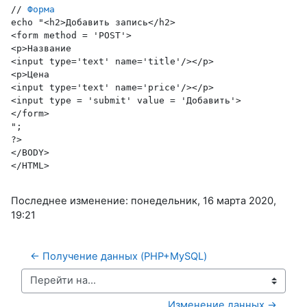
// 
Форма
echo "<h2>Добавить запись</h2>
<form method = 'POST'>
<p>Название
<input type='text' name='title'/></p>
<p>Цена
<input type='text' name='price'/></p>
<input type = 'submit' value = 'Добавить'>
</form>
";
?>
</BODY>
</HTML>
Последнее изменение: понедельник, 16 марта 2020,
19:21
← Получение данных (PHP+MySQL)
Перейти на...
Изменение данных →