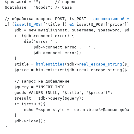
$password = "";      // пароль 
$database = "Goods"; // база

// обработка запроса POST, ($_POST - 
ассоциативный мас
if (
isset
(
$_POST
['title']) 
&&
 isset($_POST['price'])) 
    $db = new mysqli($host, $username, $password, $dat
    if ($db->connect_error) {
        die('error ' .
            $db->connect_errno . ' ' .
            $db->connect_error);
    }
    $title = 
htmlentities
($db->
real_escape_string
($_PO
    $price = htmlentities($db->real_escape_string($_PO
    // запрос на добавление

    $query = "INSERT INTO
    goods VALUES (NULL, '$title', '$price')";
    $result = $db->query($query);
    if ($result){
        echo "<span style = 'color:blue'>Данные добавл
    }
    $db->close();
}
