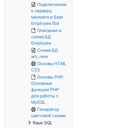
Подключение
к серверу
мехмата и базе
Employee.fbd
Описание и
схема БД
Employee
Схема БД
wh_new
Основы HTML
CSS
Основы PHP.
Основные
функции PHP
для работы с
MySQL
Генератор
цветовой схемы
Язык SQL