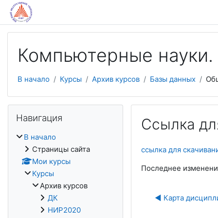
Перейти к основному содержанию
Компьютерные науки.
В начало
Курсы
Архив курсов
Базы данных
Об
Пропустить Навигация
Навигация
Ссылка дл
В начало
Страницы сайта
ссылка для скачиван
Мои курсы
Последнее изменение:
Курсы
Архив курсов
ДК
◀︎ Карта дисцип
НИР2020