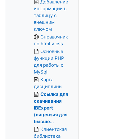
Добавление
информации в
таблицу с
внешним
ключом
Справочник
по html и css
Основные
функции PHP
для работы с
MySql
Карта
дисциплины
Ссылка для
скачивания
IBExpert
(лицензия для
бывше...
Клиентская
библиотека