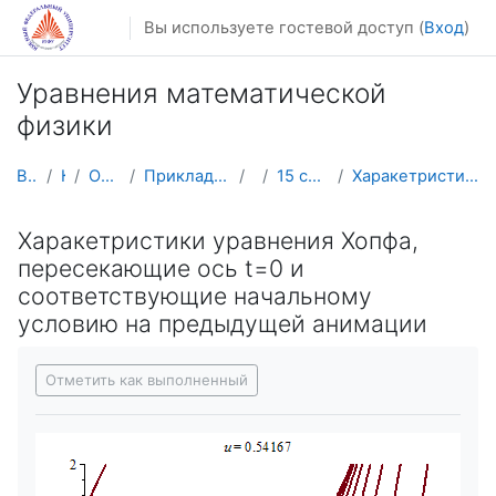
Перейти к основному содержанию
Вы используете гостевой доступ (
Вход
)
Уравнения математической
физики
В начало
Курсы
Осенний семестр
Прикладная математика и информатика
УМФ
15 сентября - 21 сентября
Харакетристики уравнения Хопфа, пересекающие ось t...
Харакетристики уравнения Хопфа,
пересекающие ось t=0 и
соответствующие начальному
условию на предыдущей анимации
Требуемые условия завершения
Отметить как выполненный