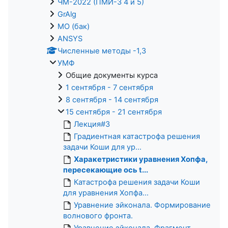
ЧМ-2022 (ПМИ-3 4 и 5)
GrAlg
МО (бак)
ANSYS
Численные методы -1,3
УМФ
Общие документы курса
1 сентября - 7 сентября
8 сентября - 14 сентября
15 сентября - 21 сентября
Лекция#3
Градиентная катастрофа решения
задачи Коши для ур...
Харакетристики уравнения Хопфа,
пересекающие ось t...
Катастрофа решения задачи Коши
для уравнения Хопфа...
Уравнение эйконала. Формирование
волнового фронта.
Уравнение эйконала. Фрагмент