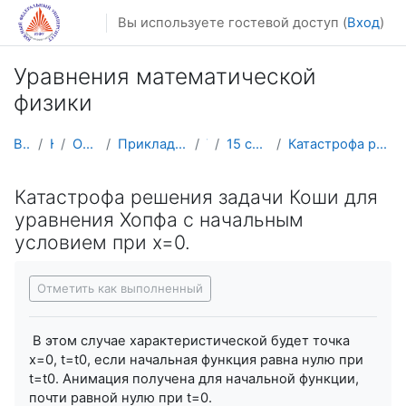
Перейти к основному содержанию
Вы используете гостевой доступ (
Вход
)
Уравнения математической
физики
В начало
Курсы
Осенний семестр
Прикладная математика и информатика
УМФ
15 сентября - 21 сентября
Катастрофа решения задачи Коши для уравнения Хопфа...
Катастрофа решения задачи Коши для
уравнения Хопфа с начальным
условием при x=0.
Требуемые условия завершения
Отметить как выполненный
В этом случае характеристической будет точка
x=0, t=t0, если начальная функция равна нулю при
t=t0. Анимация получена для начальной функции,
почти равной нулю при t=0.