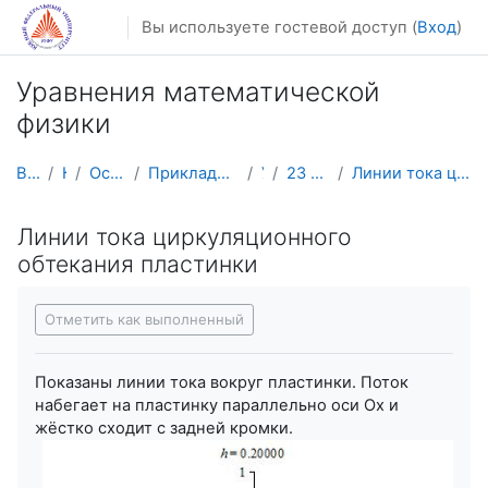
Перейти к основному содержанию
Вы используете гостевой доступ (
Вход
)
Уравнения математической
физики
В начало
Курсы
Осенний семестр
Прикладная математика и информатика
УМФ
23 февраля - 1 марта
Линии тока циркуляционного обтекания пластинки
Линии тока циркуляционного
обтекания пластинки
Требуемые условия завершения
Отметить как выполненный
Показаны линии тока вокруг пластинки. Поток
набегает на пластинку параллельно оси Ox и
жёстко сходит с задней кромки.