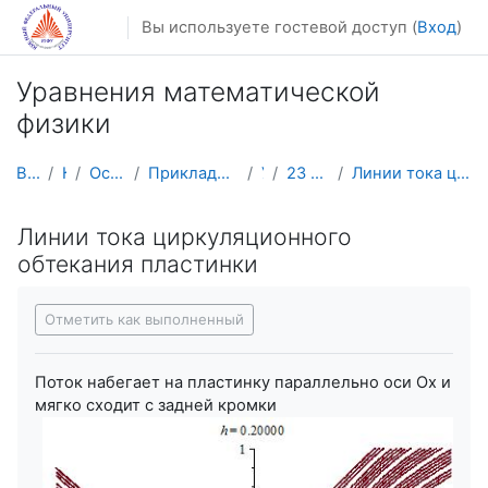
Перейти к основному содержанию
Вы используете гостевой доступ (
Вход
)
Уравнения математической
физики
В начало
Курсы
Осенний семестр
Прикладная математика и информатика
УМФ
23 февраля - 1 марта
Линии тока циркуляционного обтекания пластинки
Линии тока циркуляционного
обтекания пластинки
Требуемые условия завершения
Отметить как выполненный
Поток набегает на пластинку параллельно оси Ox и
мягко сходит с задней кромки