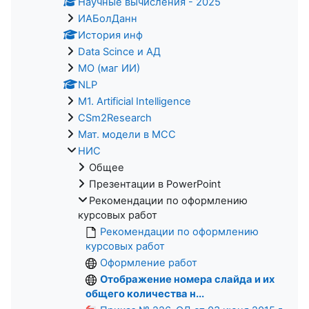
Научные вычисления - 2025
ИАБолДанн
История инф
Data Scince и АД
МО (маг ИИ)
NLP
M1. Artificial Intelligence
CSm2Research
Мат. модели в МСС
НИС
Общее
Презентации в PowerPoint
Рекомендации по оформлению
курсовых работ
Рекомендации по оформлению
курсовых работ
Оформление работ
Отображение номера слайда и их
общего количества н...