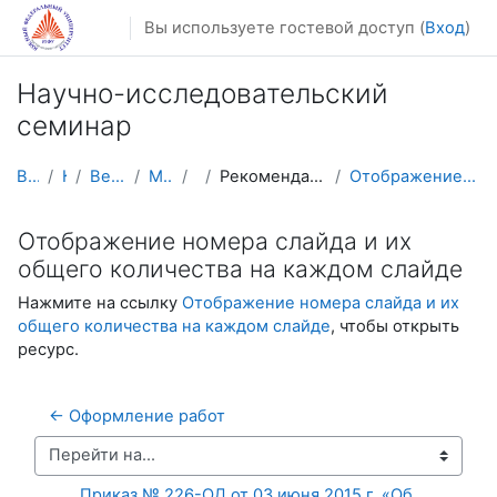
Перейти к основному содержанию
Вы используете гостевой доступ (
Вход
)
Научно-исследовательский
семинар
В начало
Курсы
Весенний семестр
Магистратура
НИС
Рекомендации по оформлению курсовых работ
Отображение номера слайда и их общего количества н...
Отображение номера слайда и их
общего количества на каждом слайде
Нажмите на ссылку
Отображение номера слайда и их
общего количества на каждом слайде
, чтобы открыть
ресурс.
← Оформление работ
Перейти на...
Приказ № 226-ОД от 03 июня 2015 г. «Об 