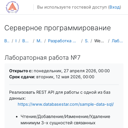
Перейти к основному содержанию
Вы используете гостевой доступ (
Вход
)
Серверное программирование
В начало
Курсы
Весенний семестр
Магистратура
Разработка мобильных приложений и компьютерных игр
ServerProg
Web APIs: REST, GraphQL
Лабораторная работа №7
Лабораторная работа №7
Требуемые условия завершения
Открыто с:
понедельник, 27 апреля 2026, 00:00
Срок сдачи:
вторник, 12 мая 2026, 00:00
Реализовать REST API для работы с одной из баз
данных:
https://www.databasestar.com/sample-data-sql/
Чтение/Добавление/Изменение/Удаление
минимум 3-х сущностей связанных