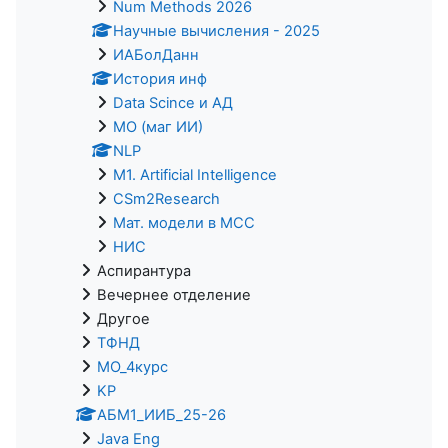
Num Methods 2026
Научные вычисления - 2025
ИАБолДанн
История инф
Data Scince и АД
МО (маг ИИ)
NLP
M1. Artificial Intelligence
CSm2Research
Мат. модели в МСС
НИС
Аспирантура
Вечернее отделение
Другое
ТФНД
МО_4курс
KP
АБМ1_ИИБ_25-26
Java Eng