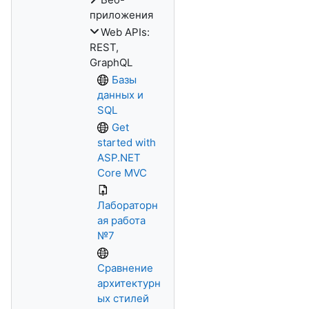
приложения
Web APIs:
REST,
GraphQL
Базы
данных и
SQL
Get
started with
ASP.NET
Core MVC
Лабораторн
ая работа
№7
Сравнение
архитектурн
ых стилей