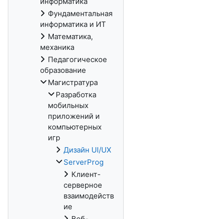
информатика
Фундаментальная
информатика и ИТ
Математика,
механика
Педагогическое
образование
Магистратура
Разработка
мобильных
приложений и
компьютерных
игр
Дизайн UI/UX
ServerProg
Клиент-
серверное
взаимодейств
ие
Веб-