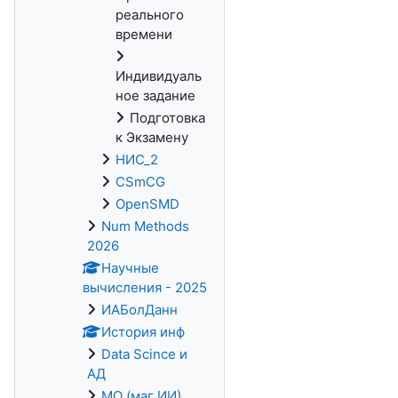
реального
времени
Индивидуаль
ное задание
Подготовка
к Экзамену
НИС_2
CSmCG
OpenSMD
Num Methods
2026
Научные
вычисления - 2025
ИАБолДанн
История инф
Data Scince и
АД
МО (маг ИИ)