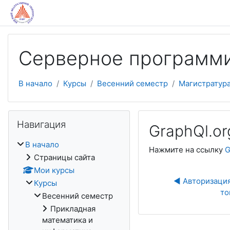
Перейти к основному содержанию
Серверное программ
В начало
Курсы
Весенний семестр
Магистратур
Пропустить Навигация
Навигация
GraphQl.or
В начало
Нажмите на ссылку
G
Страницы сайта
Мои курсы
◀︎ Авторизаци
Курсы
то
Весенний семестр
Прикладная
математика и