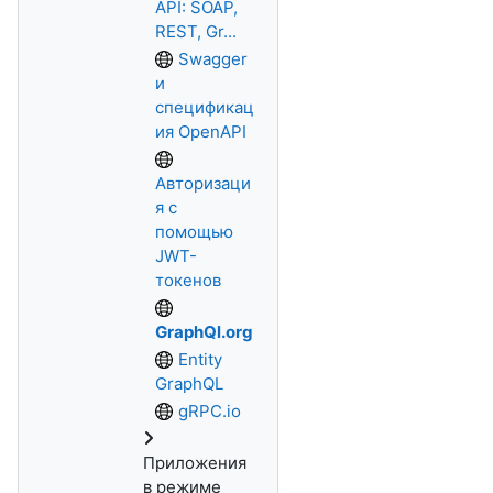
API: SOAP,
REST, Gr...
Swagger
и
спецификац
ия OpenAPI
Авторизаци
я с
помощью
JWT-
токенов
GraphQl.org
Entity
GraphQL
gRPC.io
Приложения
в режиме