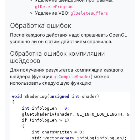
glDeleteProgram
Удаление VBO:
glDeleteBuffers
Обработка ошибок
После каждого действия надо спрашивать OpenGL
успешно ли он с этим действием справился.
Обработка ошибок компиляции
шейдеров
Для получения результатов компиляции каждого
шейдера (функция
) можно
glCompileShader
использовать следующую функцию
void
ShaderLog
(
unsigned
int
 shader)
{

int
 infologLen = 
0
;

    glGetShaderiv(shader, GL_INFO_LOG_LENGTH, &infol
if
 (infologLen > 
1
)

    {

int
 charsWritten = 
0
;

std
::
vector
<
char
> 
infoLog
(infologLen)
;
