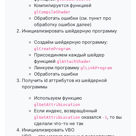
Компилируется функцией
glCompileShader
Обработать ошибки (см. пункт про
обработку ошибок далее)
Инициализировать шейдерную программу
Создаём шейдерную программу:
glCreateProgram
Присоединяем каждый шейдер
функцией
glAttachShader
Линкуем программу
glLinkProgram
Обработать ошибки
Получить id аттрибутов из шейдерной
программы
Используем функцию
glGetAttribLocation
Если индекс, возвращённый
оказался
, то вы
glGetAttribLocation
-1
сделали что-то не так
Инициализировать VBO