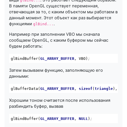
вида
. Это работает следующим образом.
glBind...
В памяти OpenGL существует переменная,
отвечающая за то, с каким объектом мы работаем в
данный момент. Этот объект как раз выбирается
функциями
.
glBind...
Например при заполнении VBO мы сначала
сообщаем OpenGL, с каким буфером мы сейчас
будем работать:
glBindBuffer(
GL_ARRAY_BUFFER
, VBO)
;
Затем вызываем функцию, заполняющую его
данными:
glBufferData(
GL_ARRAY_BUFFER
, 
sizeof
(
triangle
), tri
Хорошим тоном считается после использования
разбиндить буфер, вызвав
glBindBuffer(
GL_ARRAY_BUFFER
, 
NULL
)
;