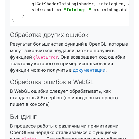
        glGetShaderInfoLog(shader, infologLen, &cha
std
::
cout
 << 
"InfoLog: "
 << infoLog.data() 
    }

Обработка других ошибок
Результат большинства функций в OpenGL, которые
могут закончиться неудачей, можно получить
функцией
. Она возвращает код ошибки,
glGetError
трактовку которого и пример использования
функции можно получить в
документации
.
Обработка ошибок в WebGL
В WebGL ошибки следует обрабатывать, как
стандартный Exception (но иногда он их просто
пишет в консоль)
Биндинг
В процессе работы с различными примитивами
OpenGl мы нередко сталкиваемся с функциями