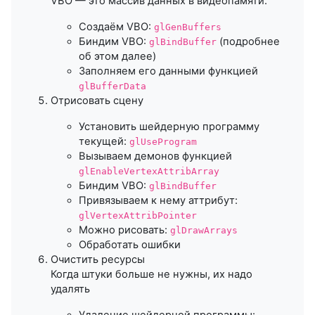
VBO — это массив данных в видеопамяти.
Создаём VBO:
glGenBuffers
Биндим VBO:
(подробнее
glBindBuffer
об этом далее)
Заполняем его данными функцией
glBufferData
Отрисовать сцену
Установить шейдерную программу
текущей:
glUseProgram
Вызываем демонов функцией
glEnableVertexAttribArray
Биндим VBO:
glBindBuffer
Привязываем к нему аттрибут:
glVertexAttribPointer
Можно рисовать:
glDrawArrays
Обработать ошибки
Очистить ресурсы
Когда штуки больше не нужны, их надо
удалять
Удаление шейдерной программы: