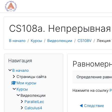
Перейти к основному содержанию
CS108a. Непрерывная
В начало
Курсы
Видеолекции
CS108V
Лекция 
Пропустить Навигация
Навигация
Равномерн
В начало
Страницы сайта
Определение равн
Мои курсы
Курсы
Нажмите на ссылку
Р
Видеолекции
ParallelLec
◀︎ Следствие
Calculus4