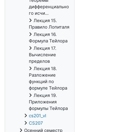
теоремы
дифференциально
го исчи...
Лекция 15.
Правило Лопиталя
Лекция 16.
Формула Тейлора
Лекция 17.
Вычисление
пределов
Лекция 18.
Разложение
функций по
формуле Тейлора
Лекция 19.
Приложения
формулы Тейлора
cs201_vl
CS207
Осенний семестр