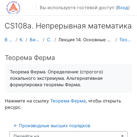
Перейти к основному содержанию
Вы используете гостевой доступ (
Вход
)
CS108a. Непрерывная математика
В начало
Курсы
Видеолекции
CS108V
Лекция 14. Основные теоремы дифференциального исчи...
Теорема Ферма
Теорема Ферма
Теорема Ферма. Определение (строгого)
локального экстремума. Альтернативная
формулировка теоремы Ферма.
Нажмите на ссылку
Теорема Ферма
, чтобы открыть
ресурс.
← Производные высших порядков