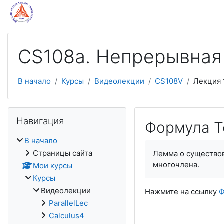
Перейти к основному содержанию
CS108a. Непрерывная
В начало
Курсы
Видеолекции
CS108V
Лекция 
Пропустить Навигация
Навигация
Формула Т
В начало
Страницы сайта
Лемма о существов
многочлена.
Мои курсы
Курсы
Видеолекции
Нажмите на ссылку
Ф
ParallelLec
Calculus4