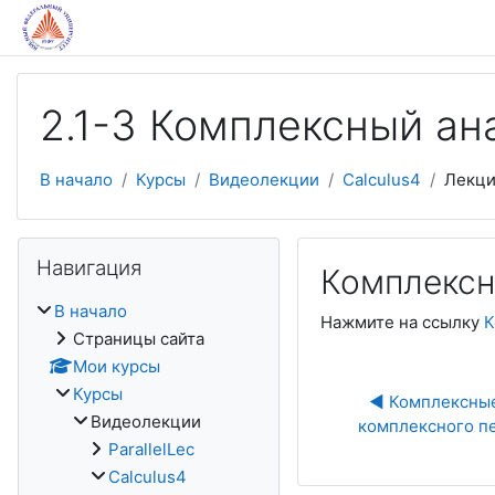
Перейти к основному содержанию
2.1-3 Комплексный ан
В начало
Курсы
Видеолекции
Calculus4
Лекци
Пропустить Навигация
Навигация
Комплексн
В начало
Нажмите на ссылку
К
Страницы сайта
Мои курсы
Курсы
◀︎ Комплексные
Видеолекции
комплексного пе
ParallelLec
Calculus4