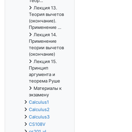
Теор...
Лекция 13.
Теория вычетов
(окончание).
Применение ...
Лекция 14.
Применение
теории вычетов
(окончание)
Лекция 15.
Принцип
аргумента и
теорема Руше
Материалы к
экзамену
Calculus1
Calculus2
Calculus3
CS108V
cs201_vl