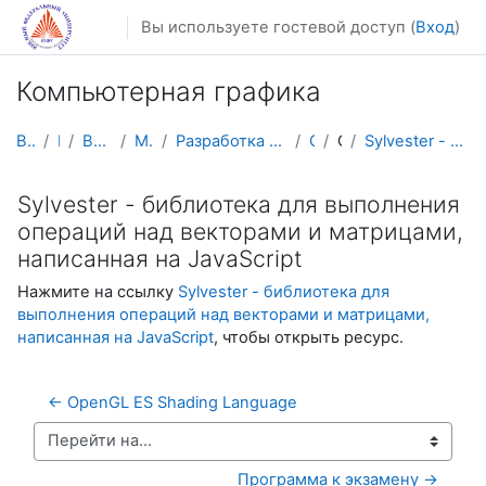
Перейти к основному содержанию
Вы используете гостевой доступ (
Вход
)
Компьютерная графика
В начало
Курсы
Весенний семестр
Магистратура
Разработка мобильных приложений и компьютерных игр
CSmCG
Общее
Sylvester - библиотека для выполнения операций над...
Sylvester - библиотека для выполнения
операций над векторами и матрицами,
написанная на JavaScript
Нажмите на ссылку
Sylvester - библиотека для
выполнения операций над векторами и матрицами,
написанная на JavaScript
, чтобы открыть ресурс.
← OpenGL ES Shading Language
Перейти на...
Программа к экзамену →