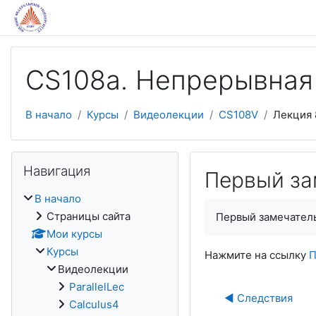
Перейти к основному содержанию
CS108a. Непрерывная
В начало
Курсы
Видеолекции
CS108V
Лекция 
Пропустить Навигация
Навигация
Первый за
В начало
Страницы сайта
Первый замечател
Мои курсы
Курсы
Нажмите на ссылку
П
Видеолекции
ParallelLec
◀︎ Следствия
Calculus4