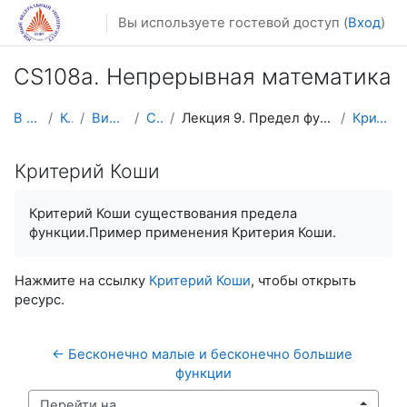
Перейти к основному содержанию
Вы используете гостевой доступ (
Вход
)
CS108a. Непрерывная математика
В начало
Курсы
Видеолекции
CS108V
Лекция 9. Предел функции. Непрерывные функции
Критерий Коши
Критерий Коши
Критерий Коши существования предела
функции.Пример применения Критерия Коши.
Нажмите на ссылку
Критерий Коши
, чтобы открыть
ресурс.
← Бесконечно малые и бесконечно большие 
функции