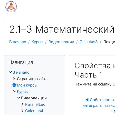
Перейти к основному содержанию
2.1–3 Математический
В начало
Курсы
Видеолекции
Calculus3
Лекци
Пропустить Навигация
Навигация
Свойства 
В начало
Часть 1
Страницы сайта
Нажмите на ссылку
С
Мои курсы
Курсы
Видеолекции
◀︎ Собственные
ParallelLec
интегралы, завис
Calculus4
Ча